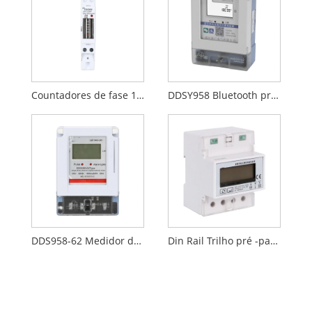
Countadores de fase 1P DIN RAIL METER
DDSY958 Bluetooth pré -pago medidor de energia
DDS958-62 Medidor de energia pré-pago monofásico
Din Rail Trilho pré -pago de energia pré -pago de fase