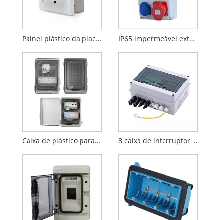
Painel plástico da placa da caixa de distribuição do poder do interruptor elétrico
IP65 impermeável exterior C.A. plástica 380V da caixa elétrica do soquete elétrico - 400V
Caixa de plástico para montagem em parede externa de gabinete elétrico
8 caixa de interruptor plástica exterior impermeável da distribuição do cerco bonde da maneira IP65