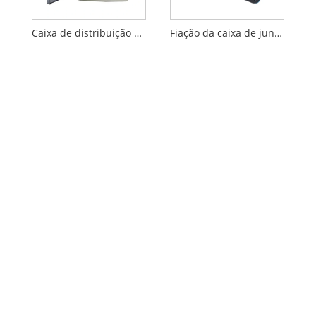
Caixa de distribuição elétrica de gabinete IP66 de 4 pólos
Fiação da caixa de junção da tomada do cerco bonde plástico pequeno de 4 vias