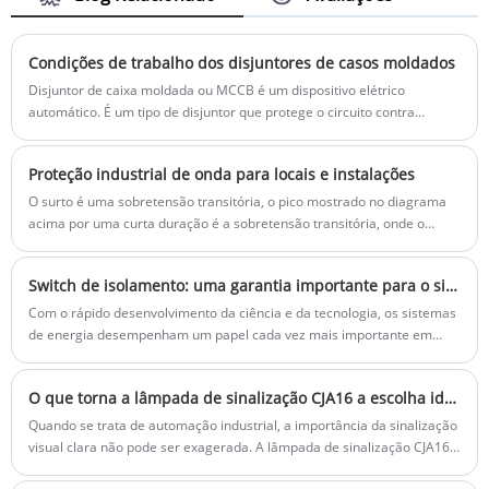
outros. Os sistemas de fonte de
diferentes PLCs e computadores de
ofereceremos o melhor serviço pós-venda
alimentação podem ser conectados em
controle industrial no setor.
e entrega oportuna. O produto ganhou
paralelo na linha de energia para obter
várias patentes nacionais. É adequado
Condições de trabalho dos disjuntores de casos moldados
um potencial igual quando os raios
para grades de energia de baixa tensão
atingirem.
Disjuntor de caixa moldada ou MCCB é um dispositivo elétrico
com aterramento direto de ponto neutro
automático. É um tipo de disjuntor que protege o circuito contra
de quatro fios de quatro fios (sistema de
sobrecarga, curto -circuito e picos de corrente. É uma versão avançada
aterramento TT). É usado para fornecer
do disjuntor em miniatura MCB, pois opera como um. No entanto,
proteção de contato indireta para risco de
Proteção industrial de onda para locais e instalações
oferece recursos extras que o tornam um disjuntor superior, como
choque elétrico pessoal e também pode
fechamento remoto e configurações de viagem ajustáveis, ou seja,
O surto é uma sobretensão transitória, o pico mostrado no diagrama
proteger falhas de aterramento,
suas configurações atuais e as configurações de tempo podem ser
acima por uma curta duração é a sobretensão transitória, onde o
sobrecorrentes, curtos circuitos etc. de
ajustadas de acordo com nossas necessidades.
transitório é definido como tendo um breve período, como
linhas ou eletricidade.
milissegundo ou microssegundo. A sobretensão é definida como uma
Switch de isolamento: uma garantia importante para o sistema de energia
tensão maior que a tensão nominal. Devemos proteger nossos
dispositivos contra esse aumento.
Com o rápido desenvolvimento da ciência e da tecnologia, os sistemas
de energia desempenham um papel cada vez mais importante em
nossas vidas diárias. Neste sistema complexo e enorme, o interruptor
de isolamento é sem dúvida um componente vital. Não é apenas uma
O que torna a lâmpada de sinalização CJA16 a escolha ideal para painéis de controle industriais?
barreira de segurança para o sistema de energia, mas também um
elemento -chave para garantir a operação normal do sistema de
​Quando se trata de automação industrial, a importância da sinalização
energia.
visual clara não pode ser exagerada. A lâmpada de sinalização CJA16
surgiu como uma escolha confiável para fábricas, oficinas e sistemas