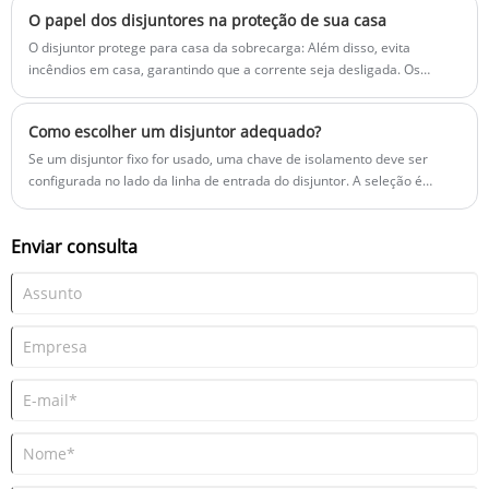
de controle de máquinas. Este artigo explora os recursos,
O papel dos disjuntores na proteção de sua casa
especificações e aplicações práticas da lâmpada de sinalização CJA16,
ajudando engenheiros e técnicos a tomar decisões informadas.
O disjuntor protege para casa da sobrecarga: Além disso, evita
incêndios em casa, garantindo que a corrente seja desligada. Os
disjuntores de sobrecarga permitem que mais corrente flua do que os
fios podem manusear. Isso pode danificar o aparelho conectado a ele
Como escolher um disjuntor adequado?
e pode causar superaquecimento.
Se um disjuntor fixo for usado, uma chave de isolamento deve ser
configurada no lado da linha de entrada do disjuntor. A seleção é
baseada nos requisitos funcionais do sistema elétrico.
Enviar consulta