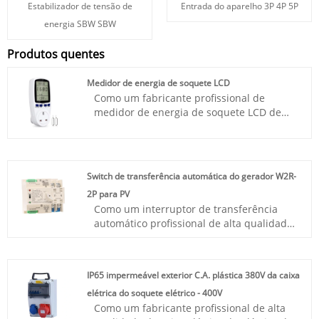
Estabilizador de tensão de
Entrada do aparelho 3P 4P 5P
energia SBW SBW
Produtos quentes
Medidor de energia de soquete LCD
Como um fabricante profissional de
medidor de energia de soquete LCD de
alta qualidade, você pode ter a certeza de
comprar medidor de energia de soquete
LCD de nossa fábrica. E ofereceremos a
você o melhor serviço pós-venda e
Switch de transferência automática do gerador W2R-
entrega pontual.CJ Electric é um
2P para PV
fabricante e exportador líder na China,
Como um interruptor de transferência
especializado em medidor de energia de
automático profissional de alta qualidade
soquete LCD. Um medidor de energia de
do W2R-2P para o fabricante de PV, você
soquete LCD, ou medidor de energia de
pode ter certeza de comprar o interruptor
soquete LCD, é um dispositivo usado para
de transferência automática do gerador
medir e exibir energia elétrica,
IP65 impermeável exterior C.A. plástica 380V da caixa
W2R-2P para PV de nossa fábrica. E
geralmente com um display de cristal
elétrica do soquete elétrico - 400V
ofereceremos o melhor serviço pós-venda
líquido (LCD) que exibe visualmente
Como um fabricante profissional de alta
e entrega oportuna. Comutadores de
parâmetros como consumo de energia